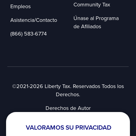
Community Tax
Empleos
Únase al Programa
Asistencia/Contacto
de Afiliados
(866) 583-6774
©2021-2026 Liberty Tax. Reservados Todos los
Derechos.
Derechos de Autor
Aviso de Privacidad
Acuerdo del Usuario
VALORAMOS SU PRIVACIDAD
Términos de Uso de SMS