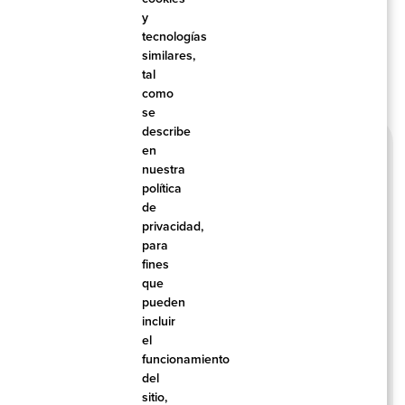
más relevantes para sus necesidades.
y
tecnologías
similares,
tal
como
se
describe
en
nuestra
política
de
privacidad,
para
fines
que
pueden
CK TAXES &
incluir
el
NQUENT TAXES
funcionamiento
del
sitio,