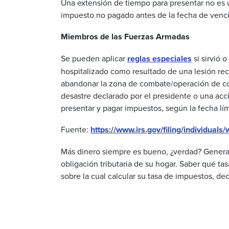
Una
extensión
de
tiempo
para
presentar
no es
impuesto
no
pagado
antes de la
fecha
de
venc
Miembros
de las
Fuerzas
Armadas
Se pueden aplicar
reglas especiales
si sirvió 
hospitalizado como resultado de una lesión rec
abandonar la zona de combate/operación de con
desastre declarado por el presidente o una acci
presentar y pagar impuestos, según la fecha lím
Fuente:
https://www.irs.gov/filing/individuals/
Más dinero siempre es bueno, ¿verdad? Generalm
obligación tributaria de su hogar. Saber qué t
sobre la cual calcular su tasa de impuestos, d