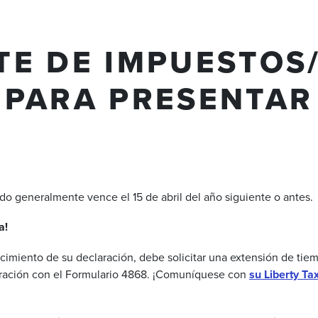
TE DE IMPUESTOS
PARA PRESENTAR
ado
generalmente
vence
el 15 de
abril
del
año
siguiente
o antes.
a
!
cimiento
de
su
declaración
, debe
solicitar
una
extensión
de
tie
ración
con
el
Formulario
4868. ¡
Comuníquese
con
su
Liberty Tax