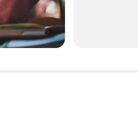
estar al día
DENCIA DE LOS T
ada y estresante, por lo que en Liberty Tax nos esforzamos por si