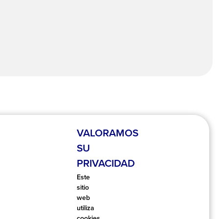
VALORAMOS
SU
PRIVACIDAD
EMAS
Este
sitio
web
utiliza
mplificar y aclarar las cosas para todos
cookies