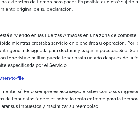
 una
extensión
de
tiempo
para
pagar
. Es
posible
que
esté
sujeto
a
imiento
original de
su
declaración
.
o está sirviendo en las Fuerzas Armadas en una zona de combate
ibida mientras prestaba servicio en dicha área u operación. Por 
tingencia designada para declarar y pagar impuestos. Si el Ser
ón terrorista o militar, puede tener hasta un año después de la 
ite especificada por el Servicio.
when-to-file
ente, sí. Pero siempre es aconsejable saber cómo sus ingresos (
asas de impuestos federales sobre la renta enfrenta para la temp
eclarar sus impuestos y maximizar su reembolso.