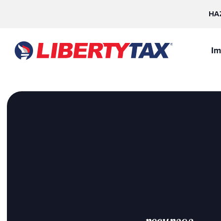
HA
Im
recursos